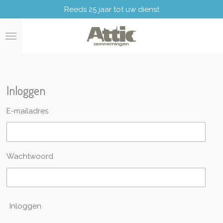
Reeds 25 jaar tot uw dienst
Ga
direct
naar
de
hoofdinhoud
Inloggen
E-mailadres
Wachtwoord
Inloggen