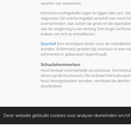
soorten van zwammen.
Komt het vochtgehalte lager te liggen dan 22%, d
stagneren. De overlevingstijd verschilt van soort t
overschreden, dan zullen de groei en de daarbijbe
van de omgeving is van belang. Een hoge luchtvo
maken om zich te ontwikkelen.
Zuurstof
Een onmisbare factor voor de ontwikkelin
worden. Schimmels groeien bij voorkeur in een niet
schimmels in gebouwen tegenhoudt.
Schadekenmerken
Hout bestaat voornamelijk uit cellulose,
hemicellul
dwars op de houtvezels. Dit verklaart het kubusacht
hout ‘doorgesneden’ worden, verdwijnt de sterkte
doorbreken.
Deze website gebruikt cookies voor analyse-doeleinden en/of h