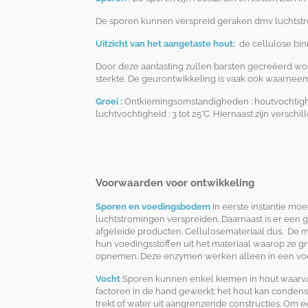
De sporen kunnen verspreid geraken dmv luchtstrom
Uitzicht van het aangetaste hout:
de cellulose bin
Door deze aantasting zullen barsten gecreëerd wor
sterkte. De geurontwikkeling is vaak ook waarnee
Groei :
Ontkiemingsomstandigheden : houtvochtighei
luchtvochtigheid : 3 tot 25°C. Hiernaast zijn verschi
Voorwaarden voor ontwikkeling
Sporen en voedingsbodem
In eerste instantie moe
luchtstromingen verspreiden. Daarnaast
is er een
afgeleide producten. Cellulosemateriaal dus. De 
hun voedingsstoffen uit het materiaal waarop ze 
opnemen. Deze enzymen werken alleen in een vo
Vocht
Sporen kunnen enkel kiemen in hout waarvan
factoren in de hand gewerkt: het hout kan conden
trekt of water uit aangrenzende constructies. Om e