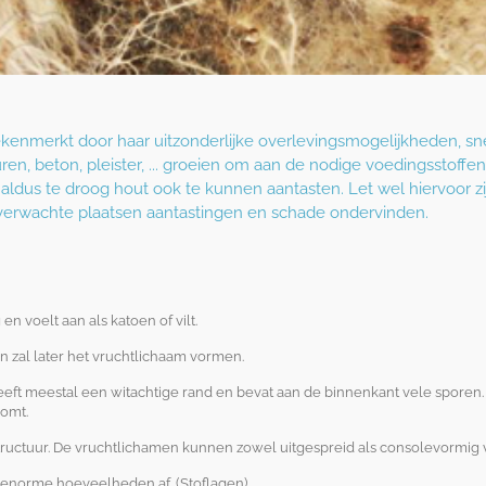
kenmerkt door haar uitzonderlijke overlevingsmogelijkheden, sn
, beton, pleister, ... groeien om aan de nodige voedingsstoffe
aldus te droog hout ook te kunnen aantasten. Let wel hiervoor z
erwachte plaatsen aantastingen en schade ondervinden.
en voelt aan als katoen of vilt.
n zal later het vruchtlichaam vormen.
heeft meestal een witachtige rand en bevat aan de binnenkant vele sporen. 
komt.
tructuur. De vruchtlichamen kunnen zowel uitgespreid als consolevormig 
in enorme hoeveelheden af. (Stoflagen)