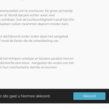
melweefsel om te overleven. De groei zal hierbij
en af. Wordt dat peil echter weer snel
 zichtbaar. Ook de luchtvochtigheid (vanaf 65% RV)
e plaatsen zullen zwammen daarom minder kans
dat blijvend onder water staat niet aangetast
 nooit de factor die de ontwikkeling van
Bij het krimpen ontstaan er barsten parallel met en
n (donker)bruine kleur. Aangezien de vezels van het
zen hun mechanische sterkte en kunnen
e site gaat u hiermee akkoord.
Akkoord