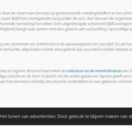
an doet de zwam een beroep op gestockeerde voedingsstoffen in het schim
ot soort. Blijft het vochtgehalte lang onder de 22%, dan sterven de organism
horende vernieling hervatten. Een uitgedroogde schimmel blijft overigens
chtigheid hangt vaak samen met een gebrek aan verluchting. Op tochtig
g van zwammen en schimmels is de aanwezigheid van zuurstof. Zo zal hout 
 verluchte, afgesloten ruimte. Een gebrek aan zuurstof is echter zelden of
ose en lignine. Bruinrot tast enkel de
cellulose en de hemicellulose
aan. 
ige uitzicht en de term ‘kubisch rot’. De achtergebleven lignine geeft ee
 van het element volledig. Structurele onderdelen in een gebouw verlie
et tonen van advertenties. Door gebruik te blijven maken van d