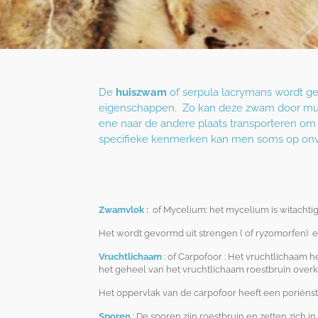
De
huiszwam
of serpula lacrymans wordt ge
eigenschappen. Zo kan deze zwam door muren
ene naar de andere plaats transporteren om 
specifieke kenmerken kan men soms op onv
Zwamvlok :
of Mycelium: het mycelium is witachtig 
Het wordt gevormd uit strengen ( of ryzomorfen)
e
Vruchtlichaam
: of Carpofoor : Het vruchtlichaam 
het geheel van het vruchtlichaam roestbruin over
Het oppervlak van de carpofoor heeft een poriëns
Sporen
: De sporen zijn roestbruin en zetten zich 