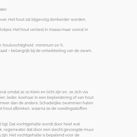
ter.
 over. Het hout zal bijgevolg donkerder worden.
kjes. Het hout verliest in massa maar vooral in
n: houtvochtigheid : minimum 20 %;
raad – belangrijk bij de ontwikkeling van de zwam.
l omdat ze zo klein en licht zijn en ze zich via
ier, leder, koehaar in een bepleistering of van hout
ch meer dan de andere. Schadelijke zwammen halen
et hout afbreken, waarna ze de voedingsstoffen
ligt. Dat vochtgehalte wordt door heel wat
ek, regenwater dat door een slecht gevoegde muur
 zijn. Het vochtgehalte is bepalend voor de