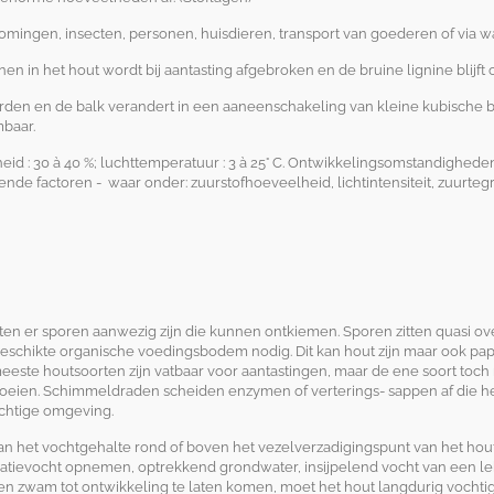
ingen, insecten, personen, huisdieren, transport van goederen of via wa
nen in het hout wordt bij aantasting afgebroken en de bruine lignine blijft
den en de balk verandert in een aaneenschakeling van kleine kubische blo
mbaar.
d : 30 à 40 %; luchttemperatuur : 3 à 25° C. Ontwikkelingsomstandighede
llende factoren -
waar onder: zuurstofhoeveelheid, lichtintensiteit, zuurteg
ten er sporen aanwezig zijn die kunnen ontkiemen. Sporen zitten quasi overa
 geschikte organische voedingsbod
em nodig. Dit kan hout zijn maar ook pap
meeste houtsoorten zijn vatbaar voor aantastingen, maar de ene soort to
groeien. Schimmeldraden scheiden enzymen of verterings- sappen af die h
chtige omgeving.
 het vochtgehalte rond of boven het vezelverzadigingspunt van het hout 
satievocht opnemen, optrekkend grondwater, insijpelend vocht van een l
en zwam tot ontwikkeling te laten komen, moet het hout langdurig vochtig